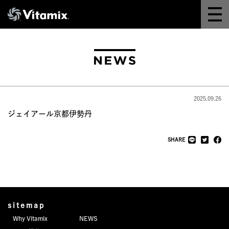
Why Vitamix
体験＆講座
8つの機能
2025.09.26
オンラインストア
ジェイアール京都伊勢丹
レシピ
SHARE
よくある質問
製品情報
sitemap
Why Vitamix
NEWS