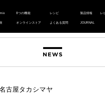
amix
8つの機能
レシピ
製品情報
レ
座
オンラインストア
よくある質問
JOURNAL
名古屋タカシマヤ