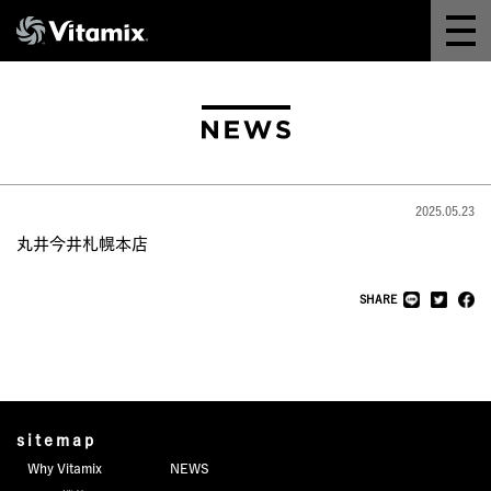
Why Vitamix
体験＆講座
8つの機能
2025.05.23
オンラインストア
丸井今井札幌本店
レシピ
SHARE
よくある質問
製品情報
sitemap
Why Vitamix
NEWS