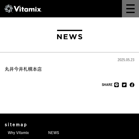
Why Vitamix
体験＆講座
8つの機能
2025.05.23
オンラインストア
丸井今井札幌本店
レシピ
SHARE
よくある質問
製品情報
sitemap
Why Vitamix
NEWS