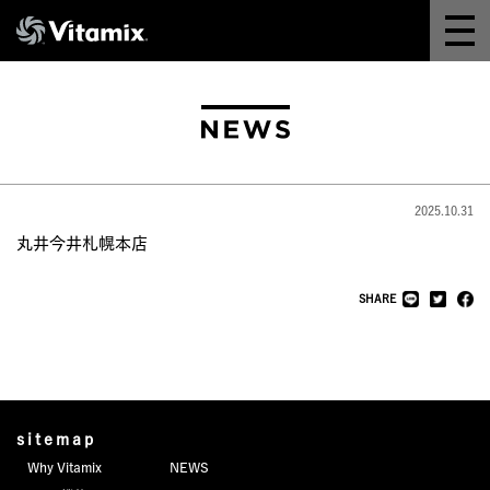
Why Vitamix
体験＆講座
8つの機能
2025.10.31
オンラインストア
丸井今井札幌本店
レシピ
SHARE
よくある質問
製品情報
sitemap
Why Vitamix
NEWS