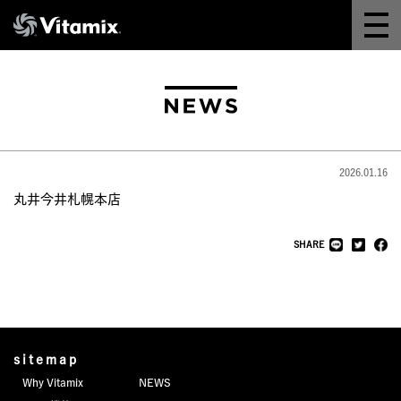
Why Vitamix
体験＆講座
8つの機能
2026.01.16
オンラインストア
丸井今井札幌本店
レシピ
SHARE
よくある質問
製品情報
sitemap
Why Vitamix
NEWS