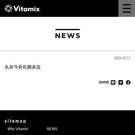
Why Vitamix
体験＆講座
8つの機能
2026.03.17
オンラインストア
丸井今井札幌本店
レシピ
SHARE
よくある質問
製品情報
sitemap
Why Vitamix
NEWS