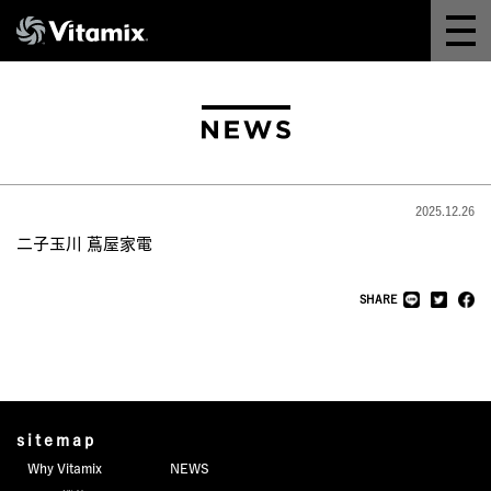
Why Vitamix
体験＆講座
8つの機能
2025.12.26
オンラインストア
二子玉川 蔦屋家電
レシピ
SHARE
よくある質問
製品情報
sitemap
Why Vitamix
NEWS