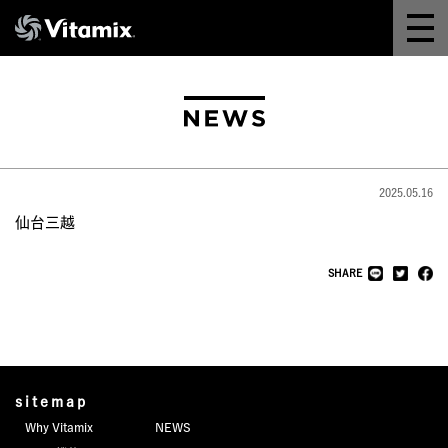
Why Vitamix
体験＆講座
8つの機能
2025.05.16
オンラインストア
仙台三越
レシピ
SHARE
よくある質問
製品情報
sitemap
Why Vitamix
NEWS