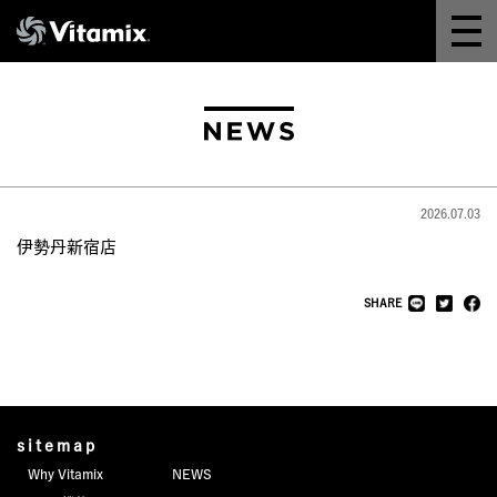
Why Vitamix
体験＆講座
8つの機能
2026.07.03
オンラインストア
伊勢丹新宿店
レシピ
SHARE
よくある質問
製品情報
sitemap
Why Vitamix
NEWS