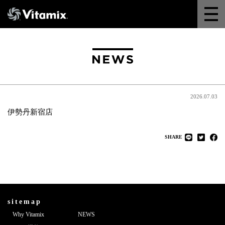
Why Vitamix
体験＆講座
8つの機能
2026.07.03
オンラインストア
伊勢丹新宿店
SHARE
レシピ
よくある質問
製品情報
sitemap
Why Vitamix
NEWS