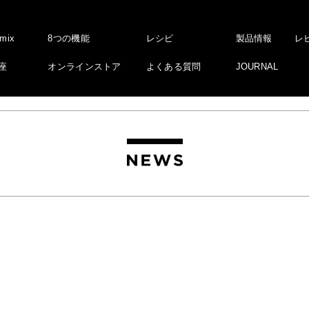
amix
8つの機能
レシピ
製品情報
レ
座
オンラインストア
よくある質問
JOURNAL