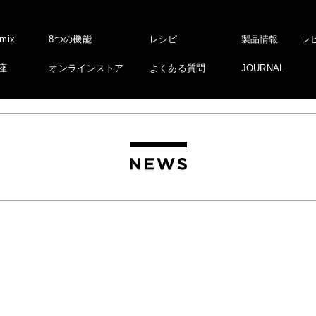
amix
8つの機能
レシピ
製品情報
レ
座
オンラインストア
よくある質問
JOURNAL