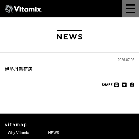
Why Vitamix
体験＆講座
8つの機能
2026.07.03
オンラインストア
伊勢丹新宿店
レシピ
SHARE
よくある質問
製品情報
sitemap
Why Vitamix
NEWS