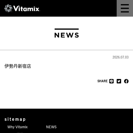
Why Vitamix
体験＆講座
8つの機能
2026.07.03
オンラインストア
伊勢丹新宿店
レシピ
SHARE
よくある質問
製品情報
sitemap
Why Vitamix
NEWS