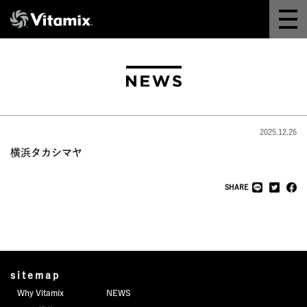
Why Vitamix
体験＆講座
8つの機能
2025.12.26
オンラインストア
横浜タカシマヤ
レシピ
SHARE
よくある質問
製品情報
sitemap
Why Vitamix
NEWS