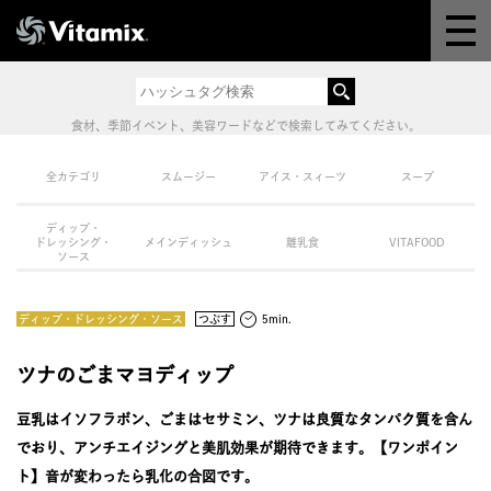
Why Vitamix
体験＆講座
食材、季節イベント、美容ワードなどで検索してみてください。
8つの機能
全カテゴリ
スムージー
アイス・スィーツ
スープ
ディップ・
オンラインストア
ドレッシング・
メインディッシュ
離乳食
VITAFOOD
ソース
レシピ
ディップ・ドレッシング・ソース
つぶす
5min.
よくある質問
ツナのごまマヨディップ
豆乳はイソフラボン、ごまはセサミン、ツナは良質なタンパク質を含ん
製品情報
でおり、アンチエイジングと美肌効果が期待できます。【ワンポイン
ト】音が変わったら乳化の合図です。