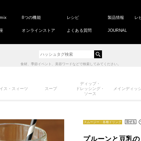
amix
8つの機能
レシピ
製品情報
レ
座
オンラインストア
よくある質問
JOURNAL
食材、季節イベント、美容ワードなどで検索してみてください。
ディップ・
イス・スィーツ
スープ
ドレッシング・
メインディッ
ソース
混ぜる
スムージー・各種ドリンク
プルーンと豆乳の