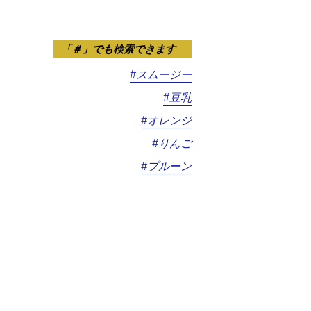
「＃」でも検索できます
#スムージー
#豆乳
#オレンジ
#りんご
#プルーン