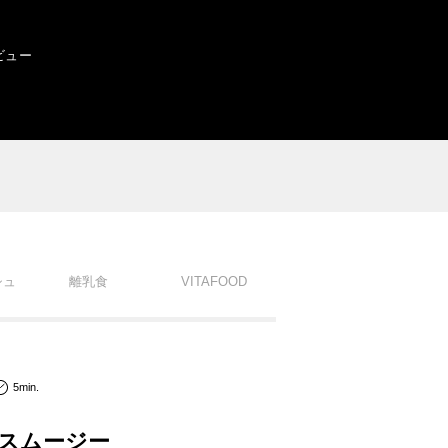
ビュー
シュ
離乳食
VITAFOOD
5min.
スムージー