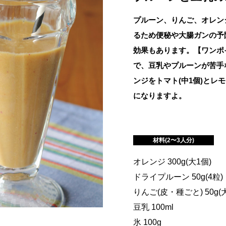
プルーン、りんご、オレン
るため便秘や大腸ガンの予
効果もあります。【ワンポ
で、豆乳やプルーンが苦手
ンジをトマト(中1個)とレモ
になりますよ。
材料(2〜3人分)
オレンジ 300g(大1個)
ドライプルーン 50g(4粒)
りんご(皮・種ごと) 50g(大
豆乳 100ml
氷 100g