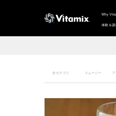
Why Vit
体験＆講
全カテゴリ
スムージー
ア