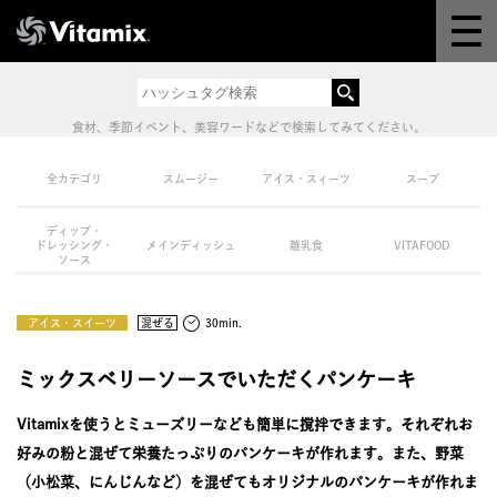
Why Vitamix
体験＆講座
食材、季節イベント、美容ワードなどで検索してみてください。
8つの機能
全カテゴリ
スムージー
アイス・スィーツ
スープ
ディップ・
オンラインストア
ドレッシング・
メインディッシュ
離乳食
VITAFOOD
ソース
レシピ
アイス・スイーツ
混ぜる
30min.
よくある質問
ミックスベリーソースでいただくパンケーキ
Vitamixを使うとミューズリーなども簡単に撹拌できます。それぞれお
製品情報
好みの粉と混ぜて栄養たっぷりのパンケーキが作れます。また、野菜
（小松菜、にんじんなど）を混ぜてもオリジナルのパンケーキが作れま