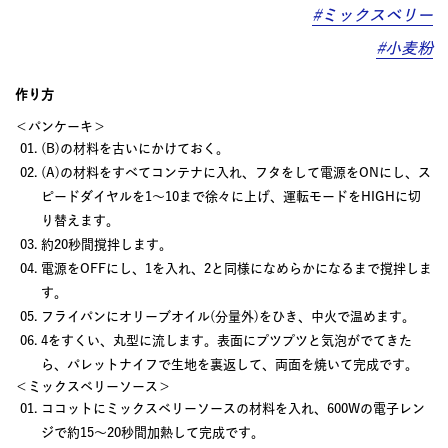
#ミックスベリー
#小麦粉
作り方
＜パンケーキ＞
(B)の材料を古いにかけておく。
(A)の材料をすべてコンテナに入れ、フタをして電源をONにし、ス
ピードダイヤルを1〜10まで徐々に上げ、運転モードをHIGHに切
り替えます。
約20秒間撹拌します。
電源をOFFにし、1を入れ、2と同様になめらかになるまで撹拌しま
す。
フライパンにオリーブオイル(分量外)をひき、中火で温めます。
4をすくい、丸型に流します。表面にプツプツと気泡がでてきた
ら、パレットナイフで生地を裏返して、両面を焼いて完成です。
＜ミックスベリーソース＞
ココットにミックスベリーソースの材料を入れ、600Wの電子レン
ジで約15〜20秒間加熱して完成です。