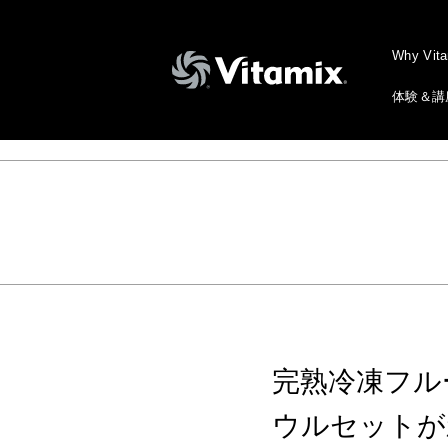
Why Vit
体験＆講
完熟冷凍フルー
ウルセットが