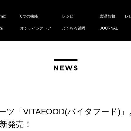
amix
8つの機能
レシピ
製品情報
レ
座
オンラインストア
よくある質問
JOURNAL
ツ「VITAFOOD(バイタフード)
新発売！