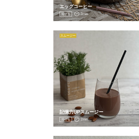
エッグコーヒー
3min.
混ぜる
スムージー
記憶力UPスムージー
2min.
混ぜる