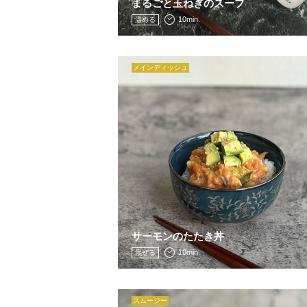
まるごと玉ねぎのスープ
10min.
温める
メインディッシュ
サーモンのたたき丼
10min.
混ぜる
スムージー