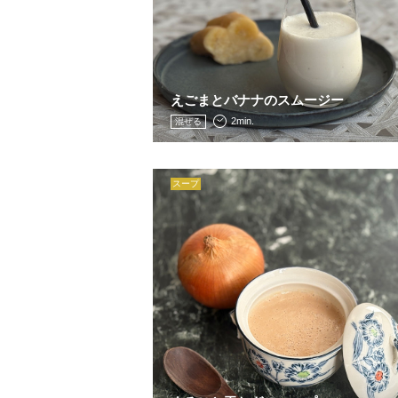
えごまとバナナのスムージー
2min.
混ぜる
スープ