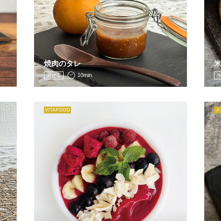
焼肉のタレ
10min.
混ぜる
VITAFOOD
メ