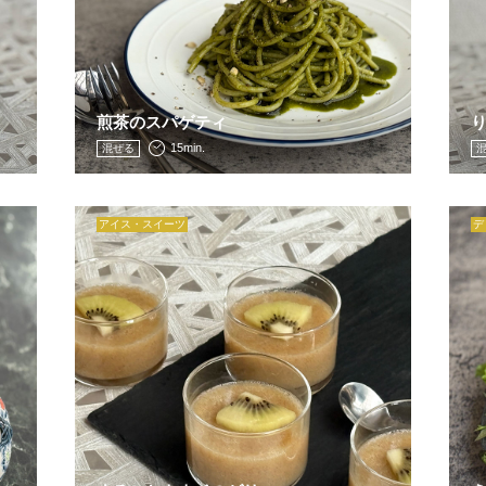
煎茶のスパゲティ
15min.
混ぜる
アイス・スイーツ
デ