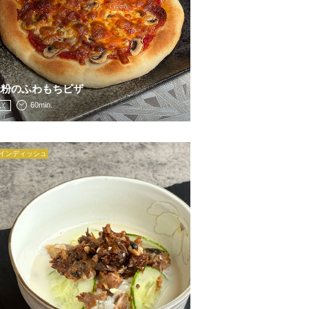
米粉のふわもちピザ
60min.
挽く
インディッシュ