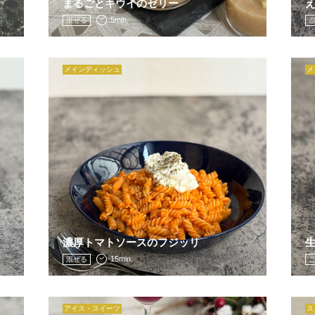
まるごとキウイのゼリー
5min.
混ぜる
メインディッシュ
メ
濃厚トマトソースのフジッリ
15min.
混ぜる
アイス・スイーツ
ス