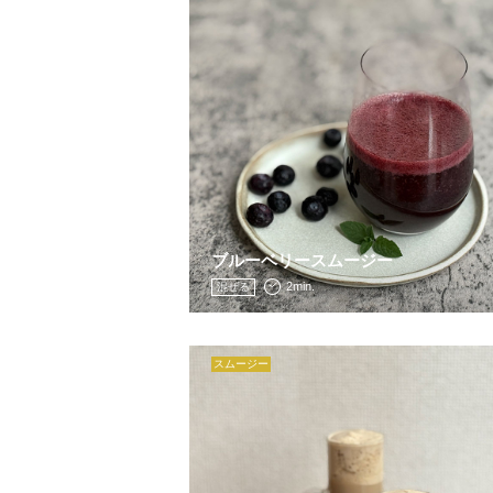
ブルーベリースムージー
2min.
混ぜる
スムージー