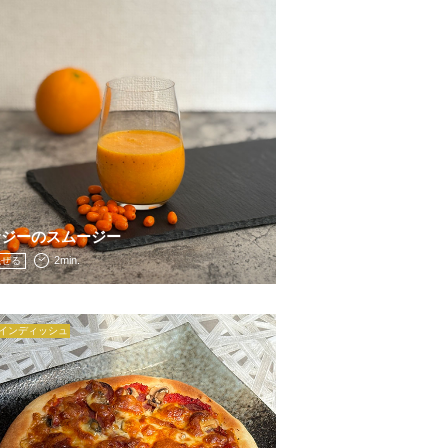
サジーのスムージー
2min.
混ぜる
インディッシュ