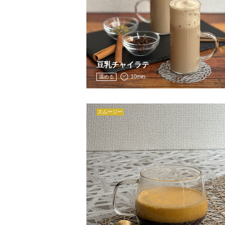
豆乳チャイラテ
10min.
温める
スムージー