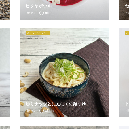
ピタヤボウル
min.
混ぜる
メインディッシュ
V
炒りナッツとにんにくの麺つゆ
15min.
混ぜる