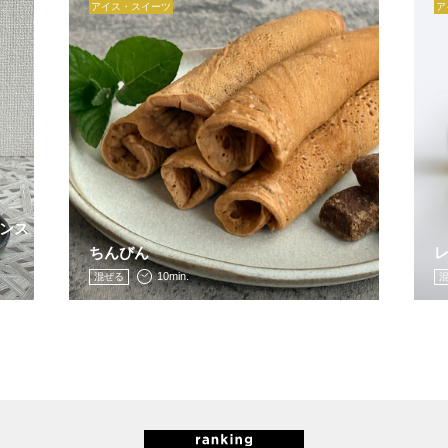
アイス・スイーツ
ア
ンス
ちんびん
10min.
混ぜる