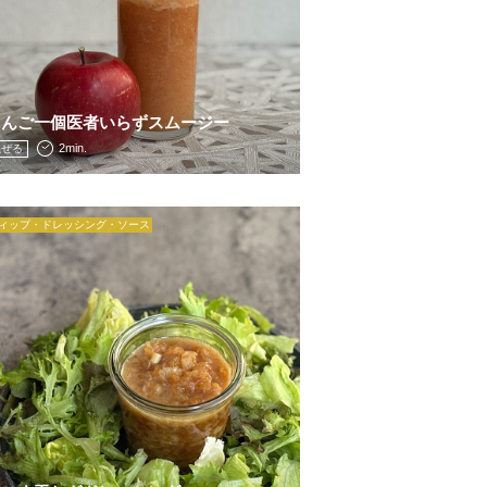
りんご一個医者いらずスムージー
2min.
混ぜる
ィップ・ドレッシング・ソース