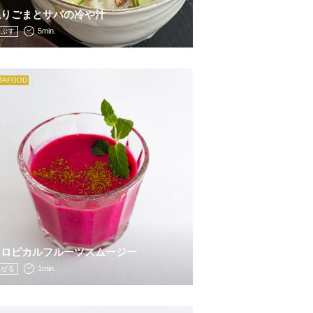
ねりごまとサバの冷や汁
5min.
つぶす
ITAFOOD
トロピカルフルーツスムージー
1min.
混ぜる