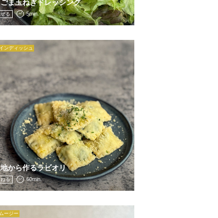
えごま玉ねぎドレッシング
5min.
混ぜる
インディッシュ
生地から作るラビオリ
60min.
こねる
ムージー