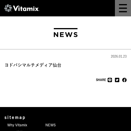
Why Vitamix
体験＆講座
8つの機能
2026.01.23
オンラインストア
ヨドバシマルチメディア仙台
レシピ
SHARE
よくある質問
製品情報
sitemap
Why Vitamix
NEWS