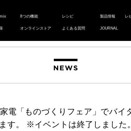
amix
8つの機能
レシピ
製品情報
レ
座
オンラインストア
よくある質問
JOURNAL
屋家電「ものづくりフェア」でバイ
ます。 ※イベントは終了しました