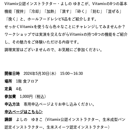
Vitamix公認インストラクター・よしの ゆきこが、Vitamixの8つの基本
機能「撹拌」「冷却」「加熱」「潰す」「砕く」「刻む」「混ぜる」
「挽く」と、ホールフードレシピ6品をご紹介します。
せっかくVitamixを使うなら色々なことにチャレンジしてみませんか？
ワークショップでは実演を交えながらVitamixの持つ8つの機能をご紹介
し、その魅力をご体験いただける内容です。
調理実習はございませんので、お気軽にご参加ください。
開催日時
2024年5月30日(木) 15:00～16:30
場所
1階 食フロア
定員
4名
参加費
1,000円（税込）
申込方法
専用申込ページよりお申し込みください。
申込ページはこちら▷
講師
よしの ゆきこ（Vitamix公認インストラクター、生米成型パン
認定インストラクター、生米スイーツ認定インストラクター）