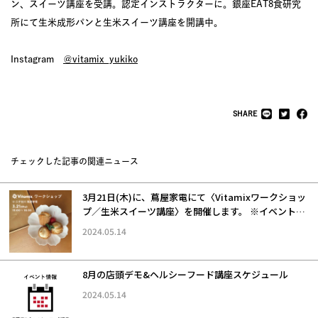
ン、スイーツ講座を受講。認定インストラクターに。銀座EAT8食研究
所にて生米成形パンと生米スイーツ講座を開講中。
Instagram
＠vitamix_yukiko
SHARE
チェックした記事の関連ニュース
3月21日(木)に、蔦屋家電にて〈Vitamixワークショッ
プ／生米スイーツ講座〉を開催します。 ※イベントは
終了しました。
2024.05.14
8月の店頭デモ&ヘルシーフード講座スケジュール
2024.05.14