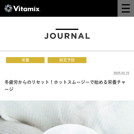
Why Vitamix
体験＆講座
8つの機能
栄養
病気予防
オンラインストア
2025.01.21
冬疲労からのリセット！ホットスムージーで始める栄養チャ
レシピ
ージ
よくある質問
製品情報