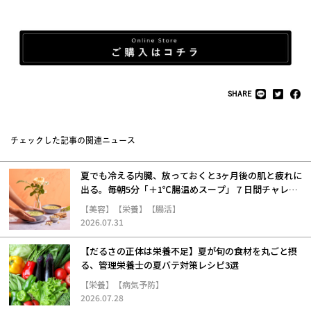
SHARE
チェックした記事の関連ニュース
夏でも冷える内臓、放っておくと3ヶ月後の肌と疲れに
出る。毎朝5分「＋1℃腸温めスープ」７日間チャレン
ジ
【美容】【栄養】【腸活】
2026.07.31
【だるさの正体は栄養不足】夏が旬の食材を丸ごと摂
る、管理栄養士の夏バテ対策レシピ3選
【栄養】【病気予防】
2026.07.28