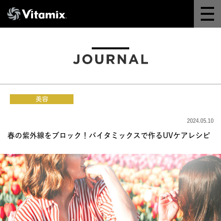
Why Vitamix
体験＆講座
8つの機能
美容
オンラインストア
2024.05.10
春の紫外線をブロック！バイタミックスで作るUVケアレシピ
レシピ
よくある質問
製品情報