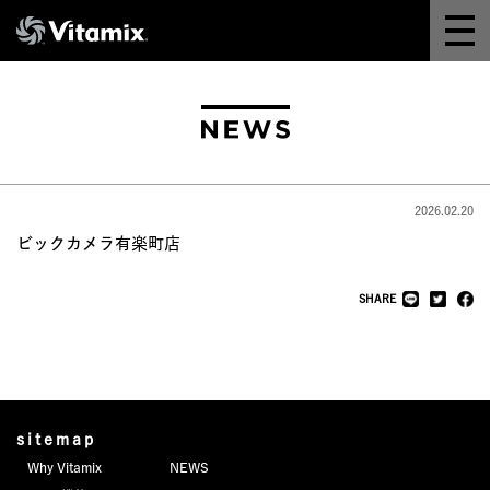
Why Vitamix
体験＆講座
8つの機能
2026.02.20
オンラインストア
ビックカメラ有楽町店
レシピ
SHARE
よくある質問
製品情報
sitemap
Why Vitamix
NEWS