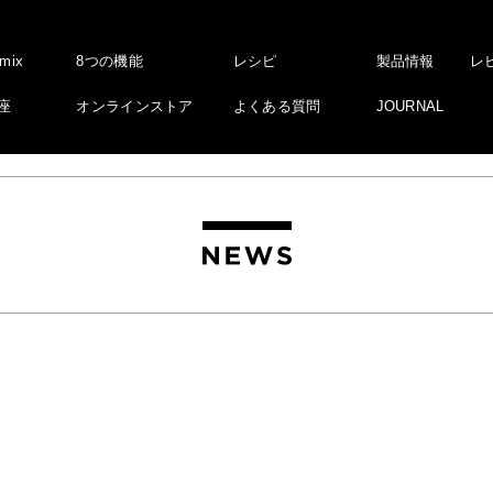
amix
8つの機能
レシピ
製品情報
レ
座
オンラインストア
よくある質問
JOURNAL