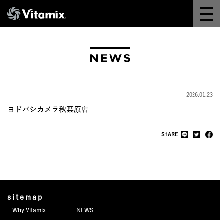
Why Vitamix
体験＆講座
8つの機能
2026.01.23
オンラインストア
ヨドバシカメラ秋葉原店
レシピ
SHARE
よくある質問
製品情報
sitemap
Why Vitamix
NEWS