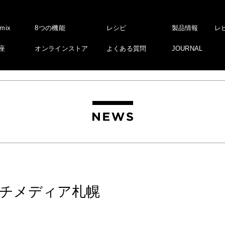
amix
8つの機能
レシピ
製品情報
レ
座
オンラインストア
よくある質問
JOURNAL
チメディア札幌