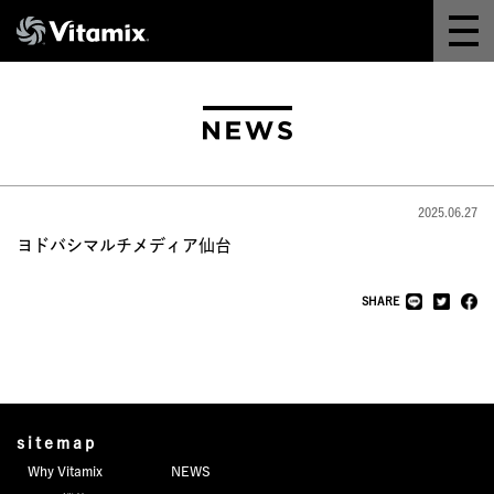
Why Vitamix
体験＆講座
8つの機能
2025.06.27
オンラインストア
ヨドバシマルチメディア仙台
レシピ
SHARE
よくある質問
製品情報
sitemap
Why Vitamix
NEWS