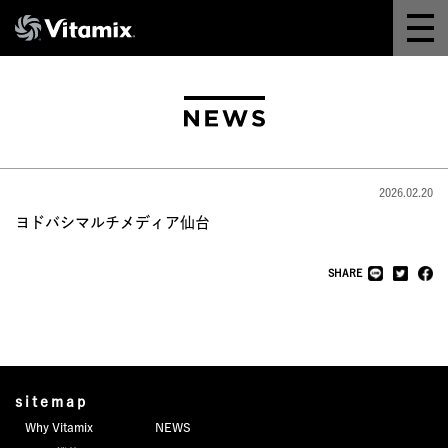
Why Vitamix
体験＆講座
8つの機能
2026.02.20
オンラインストア
ヨドバシマルチメディア仙台
レシピ
SHARE
よくある質問
製品情報
sitemap
Why Vitamix
NEWS