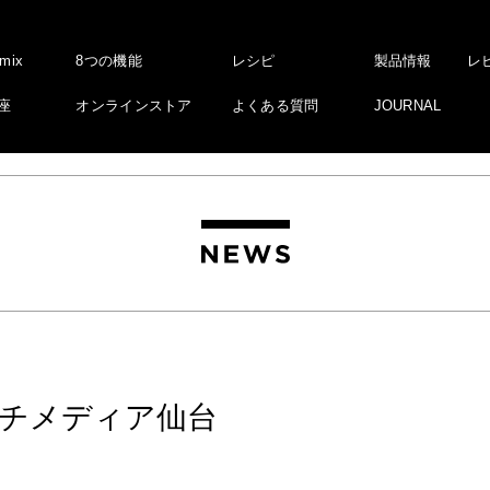
amix
8つの機能
レシピ
製品情報
レ
座
オンラインストア
よくある質問
JOURNAL
チメディア仙台