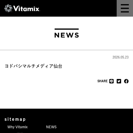
Why Vitamix
体験＆講座
8つの機能
2026.05.23
オンラインストア
ヨドバシマルチメディア仙台
レシピ
SHARE
よくある質問
製品情報
sitemap
Why Vitamix
NEWS