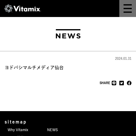
Why Vitamix
体験＆講座
8つの機能
2024.01.31
オンラインストア
ヨドバシマルチメディア仙台
レシピ
SHARE
よくある質問
製品情報
sitemap
Why Vitamix
NEWS