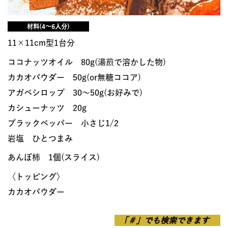
材料(4～6人分)
11×11cm型1台分
ココナッツオイル 80g(湯煎で溶かした物)
カカオパウダー 50g(or無糖ココア)
アガベシロップ 30～50g(お好みで)
カシューナッツ 20g
ブラックペッパー 小さじ1/2
岩塩 ひとつまみ
あんぽ柿 1個(スライス)
〈トッピング〉
カカオパウダー
「＃」でも検索できます