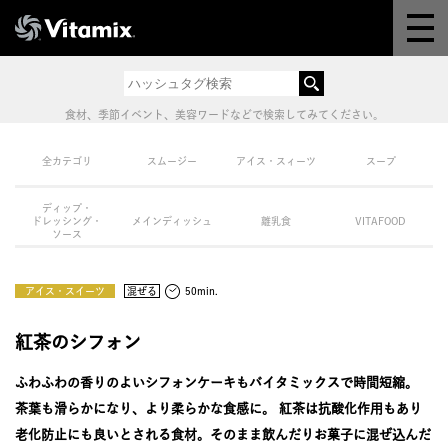
Why Vitamix
体験＆講座
食材、季節イベント、美容ワードなどで検索してみてください。
8つの機能
全カテゴリ
スムージー
アイス・スィーツ
スープ
ディップ・
オンラインストア
ドレッシング・
メインディッシュ
離乳食
VITAFOOD
ソース
レシピ
アイス・スイーツ
混ぜる
50min.
よくある質問
紅茶のシフォン
ふわふわの香りのよいシフォンケーキもバイタミックスで時間短縮。
製品情報
茶葉も滑らかになり、より柔らかな食感に。 紅茶は抗酸化作用もあり
老化防止にも良いとされる食材。そのまま飲んだりお菓子に混ぜ込んだ