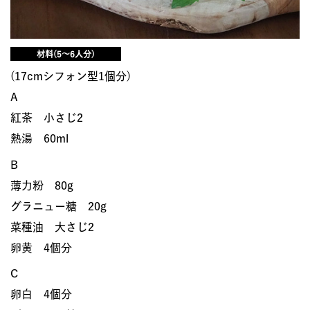
材料(5～6人分)
(17cmシフォン型1個分)
A
紅茶 小さじ2
熱湯 60ml
B
薄力粉 80g
グラニュー糖 20g
菜種油 大さじ2
卵黄 4個分
C
卵白 4個分