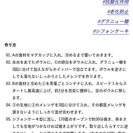
#抗酸化作用
#老化防止
#グラニュー糖
#シフォンケーキ
作り方
Aの食材をマグカップに入れ、冷めるまで置いておきます。
氷水をあてたボウルに、Cの卵白をボウルに入れ、グラニュー糖を
3回に分けて加えながらホイッパーで泡立てます。ボウルを逆さに
しても落ちないしっかりとしたメレンゲを作ります。
Bの食材と冷めた①を茶葉ごとコンテナに入れ、スピード１からス
タートし最高速に上げ、約1分を目安に攪拌し、空のボウルに移し
ます。
③の生地に②のメレンゲを3回に分けて入れ、その都度メレンゲを
潰さないようにしっかり混ぜ合わせます。
シフォンケーキ型に流し、170度のオーブンで約30分焼き、串をさ
しても生地がつかなければ焼き上がりです。取り出したらすぐに逆