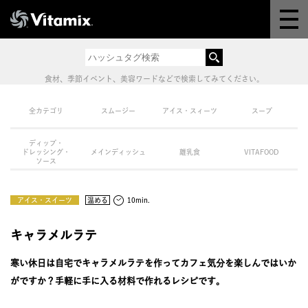
Why Vitamix
体験＆講座
食材、季節イベント、美容ワードなどで検索してみてください。
8つの機能
全カテゴリ
スムージー
アイス・スィーツ
スープ
ディップ・
オンラインストア
ドレッシング・
メインディッシュ
離乳食
VITAFOOD
ソース
レシピ
アイス・スイーツ
温める
10min.
よくある質問
キャラメルラテ
寒い休日は自宅でキャラメルラテを作ってカフェ気分を楽しんではいか
製品情報
がですか？手軽に手に入る材料で作れるレシピです。