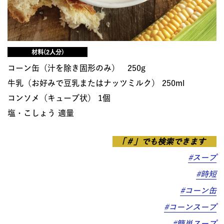
材料(2人分)
コーン缶（汁を除き固形のみ） 250g
牛乳（お好みで豆乳またはナッツミルク） 250ml
コンソメ（キューブ状） 1個
塩・こしょう 適量
「＃」でも検索できます
#スープ
#時短
#コーン缶
#コーンスープ
#簡単スープ