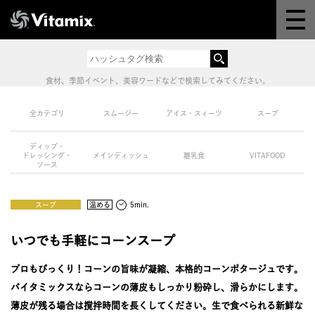
Why Vitamix
体験＆講座
食材、季節イベント、美容ワードなどで検索してみてください。
8つの機能
全カテゴリ
スムージー
アイス・スィーツ
スープ
ディップ・
オンラインストア
ドレッシング・
メインディッシュ
離乳食
VITAFOOD
ソース
レシピ
スープ
温める
5min.
よくある質問
いつでも手軽にコーンスープ
プロもびっくり！コーンの旨味が凝縮、本格的コーンポタージュです。
製品情報
バイタミックスならコーンの薄皮もしっかり粉砕し、滑らかにします。
薄皮が残る場合は撹拌時間を長くしてください。生で食べられる新鮮な