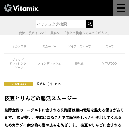
Why Vitamix
体験＆講座
食材、季節イベント、美容ワードなどで検索してみてください。
8つの機能
全カテゴリ
スムージー
アイス・スィーツ
スープ
ディップ・
オンラインストア
ドレッシング・
メインディッシュ
離乳食
VITAFOOD
ソース
レシピ
VITAFOOD
混ぜる
1min.
よくある質問
枝豆とりんごの腸活スムージー
発酵食品のヨーグルトに含まれる乳酸菌は腸内環境を整える働きがあり
製品情報
ます。 腸が整い、美腸になることで老廃物をしっかり排出してくれる
ためカラダに余分物の溜め込みを防ぎます。 枝豆やりんごに含まれる