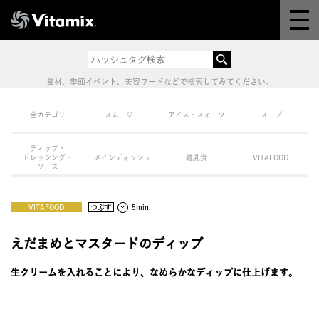
Why Vitamix
体験＆講座
食材、季節イベント、美容ワードなどで検索してみてください。
8つの機能
全カテゴリ
スムージー
アイス・スィーツ
スープ
ディップ・
オンラインストア
ドレッシング・
メインディッシュ
離乳食
VITAFOOD
ソース
レシピ
VITAFOOD
つぶす
5min.
よくある質問
えだまめとマスタードのディップ
生クリームを入れることにより、なめらかなディップに仕上げます。
製品情報