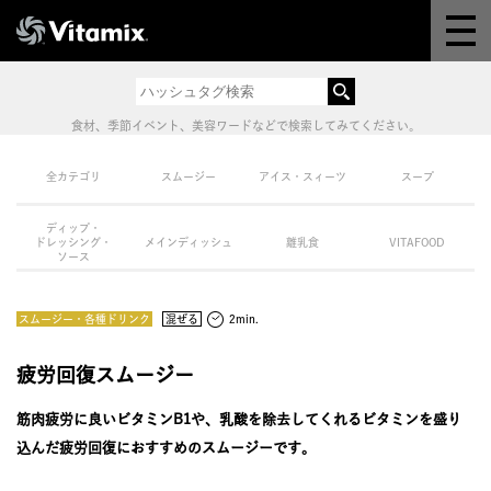
Why Vitamix
体験＆講座
食材、季節イベント、美容ワードなどで検索してみてください。
8つの機能
全カテゴリ
スムージー
アイス・スィーツ
スープ
ディップ・
オンラインストア
ドレッシング・
メインディッシュ
離乳食
VITAFOOD
ソース
レシピ
スムージー・各種ドリンク
混ぜる
2min.
よくある質問
疲労回復スムージー
筋肉疲労に良いビタミンB1や、乳酸を除去してくれるビタミンを盛り
製品情報
込んだ疲労回復におすすめのスムージーです。