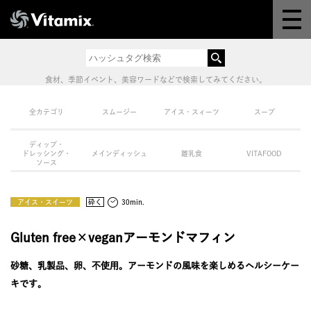
Why Vitamix
体験＆講座
食材、季節イベント、美容ワードなどで検索してみてください。
8つの機能
全カテゴリ
スムージー
アイス・スィーツ
スープ
ディップ・
オンラインストア
ドレッシング・
メインディッシュ
離乳食
VITAFOOD
ソース
レシピ
アイス・スイーツ
砕く
30min.
よくある質問
Gluten free×veganアーモンドマフィン
砂糖、乳製品、卵、不使用。アーモンドの風味を楽しめるヘルシーケー
製品情報
キです。