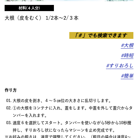
材料(４人分)
大根（皮をむく） 1/2本～2/３本
「＃」でも検索できます
#大根
#時短
#すりおろし
#簡単
作り方
大根の皮を剥き、４～５㎝位の大きさに乱切りします。
①の大根をコンテナに入れ、蓋をします。中蓋を外して蓋穴からタ
ンパーを入れます。
速度６を選択してスタート。タンパーを使いながら5秒から10秒攪
拌し、すりおろし状になったらマシーンを止め完成です。
※お好みの粗さは、速度で調整してください。（粗目の場合は速度4～