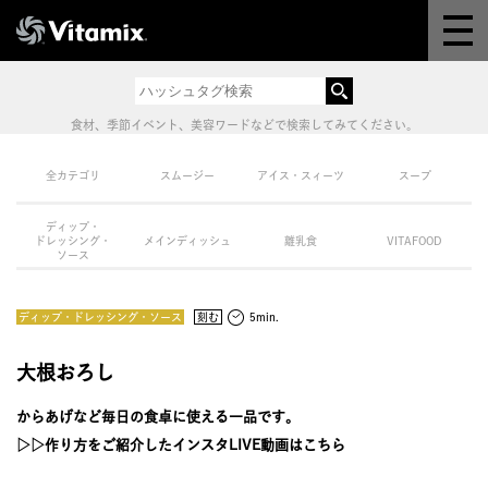
Why Vitamix
体験＆講座
食材、季節イベント、美容ワードなどで検索してみてください。
8つの機能
全カテゴリ
スムージー
アイス・スィーツ
スープ
ディップ・
オンラインストア
ドレッシング・
メインディッシュ
離乳食
VITAFOOD
ソース
レシピ
ディップ・ドレッシング・ソース
刻む
5min.
よくある質問
大根おろし
からあげなど毎日の食卓に使える一品です。
製品情報
▷▷作り方をご紹介したインスタLIVE動画はこちら