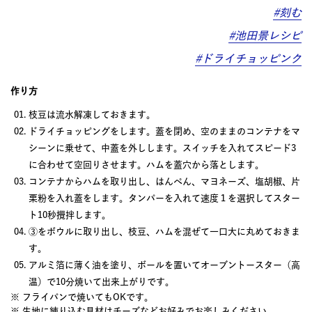
#刻む
#池田景レシピ
#ドライチョッピンク
作り方
枝豆は流水解凍しておきます。
ドライチョッピングをします。蓋を閉め、空のままのコンテナをマ
シーンに乗せて、中蓋を外しします。スイッチを入れてスピード3
に合わせて空回りさせます。ハムを蓋穴から落とします。
コンテナからハムを取り出し、はんぺん、マヨネーズ、塩胡椒、片
栗粉を入れ蓋をします。タンパーを入れて速度１を選択してスター
ト10秒攪拌します。
③をボウルに取り出し、枝豆、ハムを混ぜて一口大に丸めておきま
す。
アルミ箔に薄く油を塗り、ボールを置いてオーブントースター（高
温）で10分焼いて出来上がりです。
※ フライパンで焼いてもOKです。
※ 生地に練り込む具材はチーズなどお好みでお楽しみください。