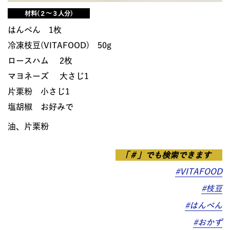
材料(２～３人分)
はんぺん 1枚
冷凍枝豆(VITAFOOD) 50g
ロースハム 2枚
マヨネーズ 大さじ1
片栗粉 小さじ1
塩胡椒 お好みで
油、片栗粉
「＃」でも検索できます
#VITAFOOD
#枝豆
#はんぺん
#おかず