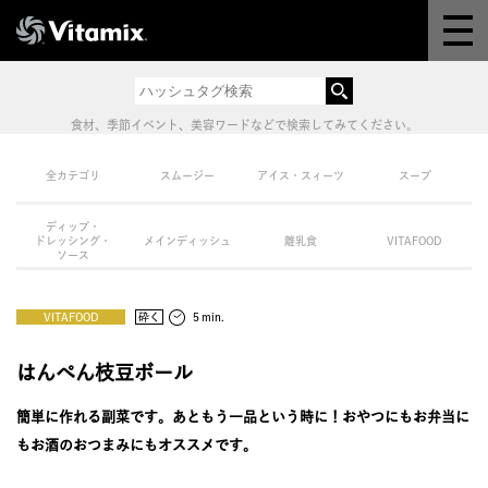
Why Vitamix
体験＆講座
食材、季節イベント、美容ワードなどで検索してみてください。
8つの機能
全カテゴリ
スムージー
アイス・スィーツ
スープ
ディップ・
オンラインストア
ドレッシング・
メインディッシュ
離乳食
VITAFOOD
ソース
レシピ
VITAFOOD
砕く
５min.
よくある質問
はんぺん枝豆ボール
簡単に作れる副菜です。あともう一品という時に！おやつにもお弁当に
製品情報
もお酒のおつまみにもオススメです。