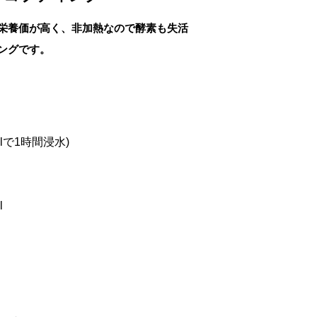
栄養価が高く、非加熱なので酵素も失活
ングです。
lで1時間浸水)
l