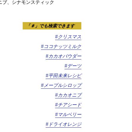
ニブ、シナモンスティック
「＃」でも検索できます
#クリスマス
#ココナッツミルク
#カカオパウダー
#デーツ
#平田未来レシピ
#メープルシロップ
#カカオニブ
#チアシード
#マルベリー
#ドライオレンジ