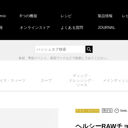
amix
8つの機能
レシピ
製品情報
レ
座
オンラインストア
よくある質問
JOURNAL
食材、季節イベント、美容ワードなどで検索してみてください。
ディップ・
イス・スィーツ
スープ
ドレッシング・
メインディッ
ソース
5min.
混ぜる
アイス・スイーツ
ヘルシーRAWチ