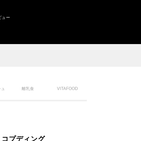
ビュー
シュ
離乳食
VITAFOOD
ョコプディング