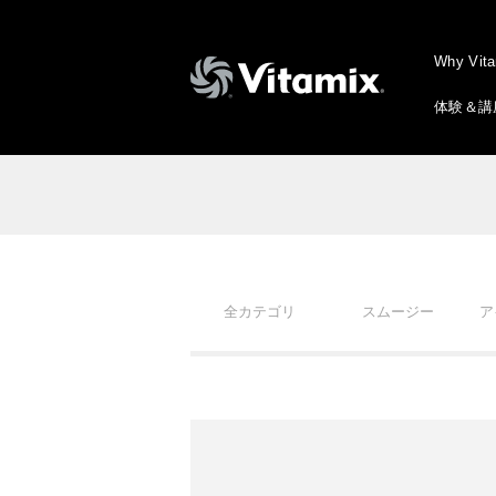
Why Vit
体験＆講
全カテゴリ
スムージー
ア