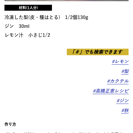
材料(1人分)
冷凍した梨(皮・種はとる) 1/2個130g
ジン 30ml
レモン汁 小さじ1/2
「＃」でも検索できます
#レモン
#梨
#カクテル
#高橋正恵レシピ
#ジン
#秋
作り方