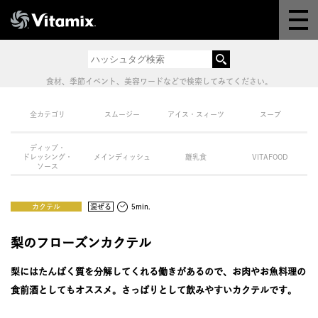
Why Vitamix
体験＆講座
食材、季節イベント、美容ワードなどで検索してみてください。
8つの機能
全カテゴリ
スムージー
アイス・スィーツ
スープ
ディップ・
オンラインストア
ドレッシング・
メインディッシュ
離乳食
VITAFOOD
ソース
レシピ
カクテル
混ぜる
5min.
よくある質問
梨のフローズンカクテル
梨にはたんぱく質を分解してくれる働きがあるので、お肉やお魚料理の
製品情報
食前酒としてもオススメ。さっぱりとして飲みやすいカクテルです。