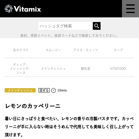
Why Vitamix
体験＆講座
食材、季節イベント、美容ワードなどで検索してみてください。
8つの機能
全カテゴリ
スムージー
アイス・スィーツ
スープ
ディップ・
オンラインストア
ドレッシング・
メインディッシュ
離乳食
VITAFOOD
ソース
レシピ
メインディッシュ
混ぜる
10min.
よくある質問
レモンのカッペリーニ
暑い日にさっぱりと食べたい、レモンの香りの冷製パスタです。カッペ
製品情報
リーニが手に入らない時はそうめんで代用しても美味しく召し上がって
頂けます。