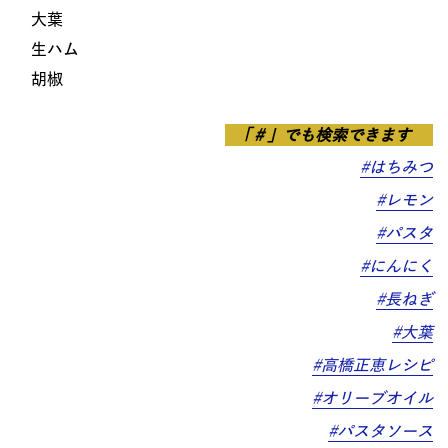
大葉
生ハム
胡椒
「＃」でも検索できます
#はちみつ
#レモン
#パスタ
#にんにく
#長ねぎ
#大葉
#高橋正恵レシピ
#オリーブオイル
#パスタソース