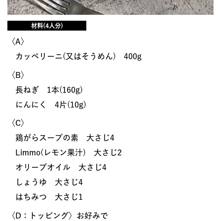
材料(4人分)
〈A〉
カッペリーニ(又はそうめん) 400g
〈B〉
長ねぎ 1本(160g)
にんにく 4片(10g)
〈C〉
鶏がらスープの素 大さじ4
Limmo(レモン果汁) 大さじ2
オリーブオイル 大さじ4
しょうゆ 大さじ4
はちみつ 大さじ1
〈D：トッピング〉お好みで