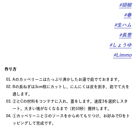
#胡椒
#春
#生ハム
#長葱
#しょうゆ
#Limmo
作り方
Aのカッペリーニはたっぷり沸かしたお湯で茹でておきます。
Bの長ねぎは3cm程にカットし、にんにくは皮を剥き、茹でて火を
通します。
②とCの材料をコンテナに入れ、蓋をします。速度3を選択しスタ
ート。大きい塊がなくなるまで（約10秒）攪拌します。
①カッペリーニと③のソースをからめてもりつけ、お好みでDをト
ッピングして完成です。