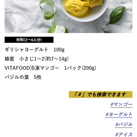
材料(2〜4人分)
ギリシャヨーグルト 100g
蜂蜜 小さじ1〜2(約7〜14g)
VITAFOOD冷凍マンゴー 1パック(200g)
バジルの葉 5枚
「＃」でも検索できます
#マンゴー
#ヨーグルト
#バジル
#アイス