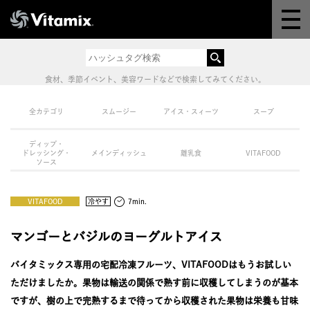
Why Vitamix
体験＆講座
食材、季節イベント、美容ワードなどで検索してみてください。
8つの機能
全カテゴリ
スムージー
アイス・スィーツ
スープ
ディップ・
オンラインストア
ドレッシング・
メインディッシュ
離乳食
VITAFOOD
ソース
レシピ
VITAFOOD
冷やす
7min.
よくある質問
マンゴーとバジルのヨーグルトアイス
バイタミックス専用の宅配冷凍フルーツ、VITAFOODはもうお試しい
製品情報
ただけましたか。果物は輸送の関係で熟す前に収穫してしまうのが基本
ですが、樹の上で完熟するまで待ってから収穫された果物は栄養も甘味