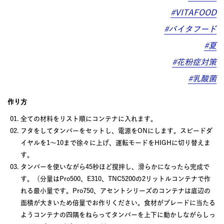
#VITAFOOD
#バイタフード
#夏
#花粉症対策
#乳酸菌
作り方
全ての材料をリスト順にコンテナに入れます。
フタをしてタンパーをセットし、電源をONにします。スピードダ
イヤルを1～10まで徐々に上げ、運転モードをHIGHに切り替えま
す。
タンパーを使いながら45秒ほど撹拌し、滑らかになったら完成で
す。（分量はPro500、E310、TNC5200の2リットルコンテナで作
れる最小量です。Pro750、アセントシリーズのコンテナは底辺の
面積が大きいため倍量でお作りください。食材がブレードに当たる
ようコンテナの四隅をねらってタンパーを上下に動かしながらしっ