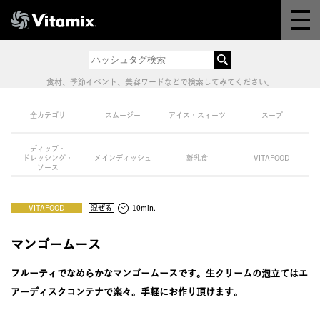
Why Vitamix
体験＆講座
食材、季節イベント、美容ワードなどで検索してみてください。
8つの機能
全カテゴリ
スムージー
アイス・スィーツ
スープ
ディップ・
オンラインストア
ドレッシング・
メインディッシュ
離乳食
VITAFOOD
ソース
レシピ
VITAFOOD
混ぜる
10min.
よくある質問
マンゴームース
フルーティでなめらかなマンゴームースです。生クリームの泡立てはエ
製品情報
アーディスクコンテナで楽々。手軽にお作り頂けます。